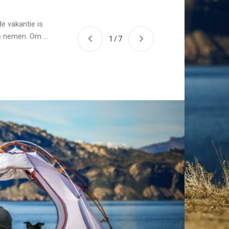
MUST
Dez
e vakantie is
e nemen. Om ...
1
/
7
eig
kan